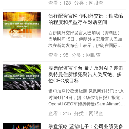
查看：
128
分类：
网眼查
伍祥配资官网 伊朗外交部：铀浓缩
的程度和类型存在对话空间
△伊朗外交部发言人巴加埃（资料图）
当地时间15日，伊朗外交部发言人巴加
埃在新闻发布会上表示，伊朗在国际法
框架下享有的合法权利是不可谈判的。
查看：
95
分类：
网眼查
伊朗和平利用核能的权....
股票配资宝平台 暴力反对AI？袭击
奥特曼住所嫌犯警告人类灭绝、多
位CEO成目标
嫌犯加马投掷燃烧瓶 凤凰网科技讯 北京
时间4月14日，据《华尔街日报》报道，
OpenAI CEO萨姆奥特曼(Sam Altman)加
州住所上周遭遇燃烧瓶式袭击。....
查看：
215
分类：
网眼查
掌盘策略 蓝箭电子：公司业绩受多