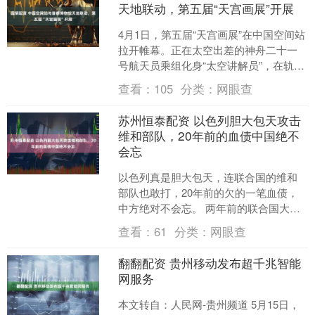
天地联动，第五届“天宫画展”开展
4月1日，第五届“天宫画展”在中国空间站
拉开帷幕。正在太空出差的神舟二十一
号航天员乘组化身“太空讲解员”，在轨展
示介绍了展出画作。第五届天宫画展“天
查看：
105
分类：
网眼查
地同绘·榜样....
苏州恒泰配资 以色列胆大包天攻击
维和部队，20年前的血债中国绝不
会忘
以色列真是胆大包天，连联合国的维和
部队也敢打，20年前的欠的一笔血债，
中方绝对不会忘。 两年前的联合国大会
关于巴以问题的紧急会议上，时任以色
查看：
61
分类：
网眼查
列常驻联合国代表埃尔....
翻翻配资 贵州移动发布超千兆智能
网服务
本文转自：人民网-贵州频道 5月15日，