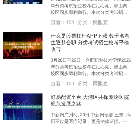
年分类考试招生校考在汇心湖、鼓山两
校区同步顺利举行。本次分类考试招生
共设置35个专业，投放2050个招生计
查看：
154
分类：
网眼查
划，覆盖中....
什么是股票杠杆APP下载 数千名考
生逐梦合职 分类考试招生校考平稳
收官
3月28日至29日，合肥职业技术学院2026
年分类考试招生校考在汇心湖、鼓山两
校区同步顺利举行。本次分类考试招生
共设置35个专业，投放2050个招生计
查看：
103
分类：
网眼查
划，覆盖中....
好易配资平台 大湾区共探宠物医院
规范发展之路
中新网广州3月30日 中新网记者 王坚 “病
历不仅是医疗记录，更是法律证据。一
份不规范的病历，可能让医院在纠纷中
陷入被动。”佛山皇益动物医院连锁创始