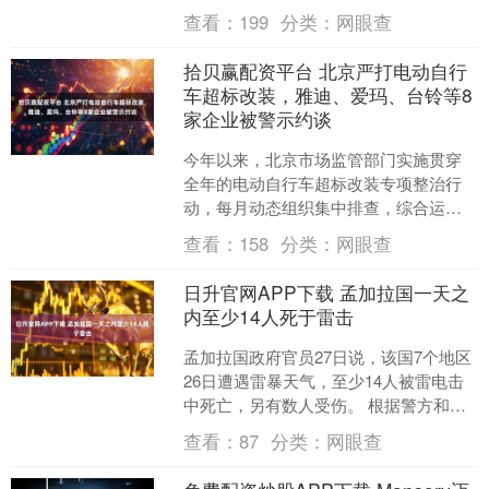
政党的166名国会、地方议员参拜靖国神
查看：
199
分类：
网眼查
社。中方对....
拾贝赢配资平台 北京严打电动自行
车超标改装，雅迪、爱玛、台铃等8
家企业被警示约谈
今年以来，北京市场监管部门实施贯穿
全年的电动自行车超标改装专项整治行
动，每月动态组织集中排查，综合运用
暗访暗查、突击夜查、溯源追查、检验
查看：
158
分类：
网眼查
检测等多种手段，对超标改....
日升官网APP下载 孟加拉国一天之
内至少14人死于雷击
孟加拉国政府官员27日说，该国7个地区
26日遭遇雷暴天气，至少14人被雷电击
中死亡，另有数人受伤。 根据警方和多
地官员收到的报告，孟加拉国北部戈伊
查看：
87
分类：
网眼查
班达因雷击死亡....