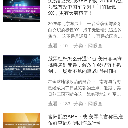
免费配资炒股APP下载 Mansory迈
莎锐首改中国车？对开门的极氪
9X，更有大劳范了！
2026年北京车展上，一台香槟金与象牙
白交织的极氪9X，成了无数镜头追逐的
焦点。 这不是普通展车，而是德国豪车
定制品牌迈莎锐（MANSORY）首次对
查看：
101
分类：
网眼查
中国品牌下手....
股票杠杆怎么开通平台 美日菲南海
挑衅遇到硬茬，解放军双舰南下亮
剑，一场看不见的暗战已经打响
在全球地缘政治的舞台上，南海与台海
已经成为了日益紧张的焦点。近期，美
日菲三国不断在这一战略要地进行军事
演习和挑衅，使得本已复杂的局势愈加
查看：
183
分类：
网眼查
紧绷。然而，中国并未沉默....
富阳配资APP下载 美军高官称已准
备好重启对伊朗作战行动