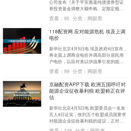
公司发布《关于平安惠嘉纯债债券型证
券投资基金调整大额申购、定期定额投
资及转换转入业务的公告》。公告中提
查看：
95
分类：
网眼查
示，为了保证基金的平....
118配资网 应对能源危机 埃及上调
电价
新华社北京4月5日电 埃及政府4日宣布，
将全面上调商业电价并调高部分居民用
户电价，以应对美以伊战事引发的能源
危机。 这是3月30日在埃及开罗拍摄的街
查看：
99
分类：
网眼查
道夜景。新华....
京融配资APP下载 欧洲五国呼吁对
能源企业征收暴利税 欧盟称正在评
估
新华社北京4月5日电 欧盟委员会一名发
言人4日证实，收到五个欧盟成员国要求
对能源企业征收暴利税的提议，正对此
进行评估。 西班牙、德国、意大利、葡
查看：
145
分类：
网眼查