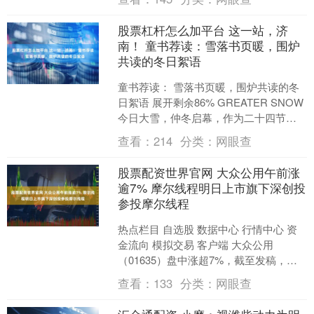
萄牙、奥地利五国....
股票杠杆怎么加平台 这一站，济
南！ 童书荐读：雪落书页暖，围炉
共读的冬日絮语
童书荐读： 雪落书页暖，围炉共读的冬
日絮语 展开剩余86% GREATER SNOW
今日大雪，仲冬启幕，作为二十四节气
中的第二十一个节气，“大雪”意味着雪量
查看：
214
分类：
网眼查
增....
股票配资世界官网 大众公用午前涨
逾7% 摩尔线程明日上市旗下深创投
参投摩尔线程
热点栏目 自选股 数据中心 行情中心 资
金流向 模拟交易 客户端 大众公用
（01635）盘中涨超7%，截至发稿，股
价上涨6.50%，现报4.26港元，成交额
查看：
133
分类：
网眼查
2.....