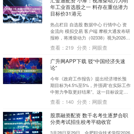
汇金通配资 小摩：视潍柴动力为明
年工业首选股之一 料存在重估潜力
目标价31港元
热点栏目 自选股 数据中心 行情中心 资
金流向 模拟交易 客户端 摩根大通发布研
报称，将潍柴动力（02338）视为2026年
工业板块的首选股之一，维持“增持”评....
查看：
219
分类：
网眼查
广升网APP下载 驳“中国经济失速
论”
今年《政府工作报告》提出经济增长预
期目标为4.5%至5%，并强调“在实际工作
中努力争取更好结果”。这一目标设定，
既立足当前形势，为调结构、防风险、
查看：
140
分类：
网眼查
促改革预留了空....
股票融资配资 数千名考生逐梦合职
分类考试招生校考平稳收官
3月28日至29日，合肥职业技术学院2026