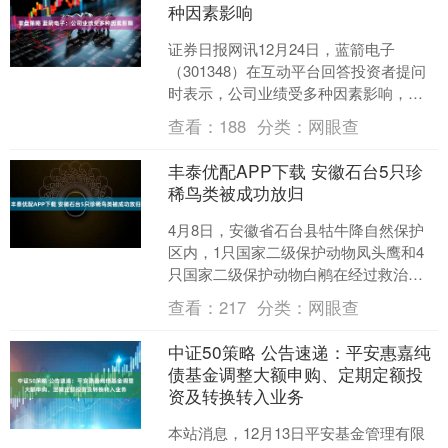
种因素影响
证券日报网讯12月24日，蓝箭电子
（301348）在互动平台回答投资者提问
时表示，公司业绩受多种因素影响，包
括产品结构、市场竞争态势、商务谈判
查看：
188
分类：
网眼查
能力、原材料价格波....
丰泰优配APP下载 安徽石台5只珍
稀鸟类被成功放归
4月8日，安徽省石台县牯牛降自然保护
区内，1只国家二级保护动物凤头鹰和4
只国家二级保护动物白鹇在经过救治康
复后被放归自然。 凤头鹰是森林中的猛
查看：
217
分类：
网眼查
禽，生性警觉，....
中证50策略 公告速递：平安惠嘉纯
债基金调整大额申购、定期定额投
资及转换转入业务
本站消息，12月13日平安基金管理有限