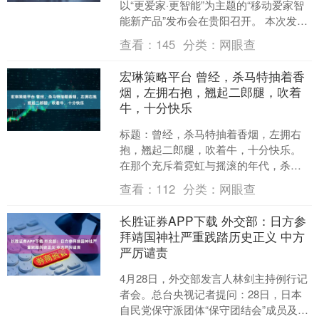
以“更爱家·更智能”为主题的“移动爱家智
能新产品”发布会在贵阳召开。 本次发布
会由中国移动贵州公司（以下简称：贵
查看：
145
分类：
网眼查
州移动）....
宏琳策略平台 曾经，杀马特抽着香
烟，左拥右抱，翘起二郎腿，吹着
牛，十分快乐
标题：曾经，杀马特抽着香烟，左拥右
抱，翘起二郎腿，吹着牛，十分快乐。
在那个充斥着霓虹与摇滚的年代，杀马
特以其独特的风格和不羁的精神，成为
查看：
112
分类：
网眼查
了年轻人心中的一股清流....
长胜证券APP下载 外交部：日方参
拜靖国神社严重践踏历史正义 中方
严厉谴责
4月28日，外交部发言人林剑主持例行记
者会。总台央视记者提问：28日，日本
自民党保守派团体“保守团结会”成员及参