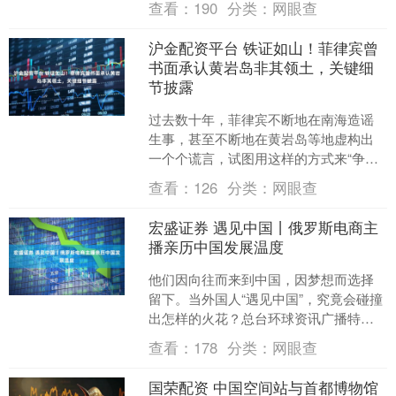
查看：
190
分类：
网眼查
的双重淬炼，一批....
沪金配资平台 铁证如山！菲律宾曾
书面承认黄岩岛非其领土，关键细
节披露
过去数十年，菲律宾不断地在南海造谣
生事，甚至不断地在黄岩岛等地虚构出
一个个谎言，试图用这样的方式来“争
夺”主权。但在菲律宾的谎言叙事中，漏
查看：
126
分类：
网眼查
掉了一个关键的细节，一....
宏盛证券 遇见中国丨俄罗斯电商主
播亲历中国发展温度
他们因向往而来到中国，因梦想而选择
留下。当外国人“遇见中国”，究竟会碰撞
出怎样的火花？总台环球资讯广播特别
策划“遇见中国”，聆听外国友人与中国
查看：
178
分类：
网眼查
的“对话”。 在东....
国荣配资 中国空间站与首都博物馆