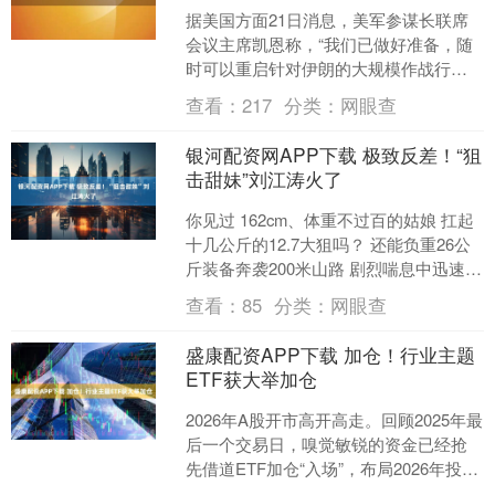
据美国方面21日消息，美军参谋长联席
会议主席凯恩称，“我们已做好准备，随
时可以重启针对伊朗的大规模作战行
动”。....
查看：
217
分类：
网眼查
银河配资网APP下载 极致反差！“狙
击甜妹”刘江涛火了
你见过 162cm、体重不过百的姑娘 扛起
十几公斤的12.7大狙吗？ 还能负重26公
斤装备奔袭200米山路 剧烈喘息中迅速锁
定目标 700米外精准命中靶心！ 这....
查看：
85
分类：
网眼查
盛康配资APP下载 加仓！行业主题
ETF获大举加仓
2026年A股开市高开高走。回顾2025年最
后一个交易日，嗅觉敏锐的资金已经抢
先借道ETF加仓“入场”，布局2026年投资
机会。数据显示，2025年12月31日....