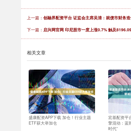
上一篇：
创融界配资平台 证监会主席吴清：就债市财务
下一篇：
启兴网官网 印尼股市一度上涨0.7% 触及8196.
相关文章
盛康配资APP下载 加仓！行业主题
宏基配资平
ETF获大举加仓
擎混动：蓝牌
时代”