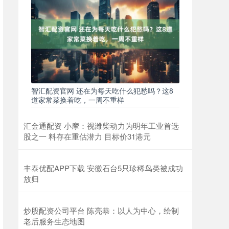
智汇配资官网 还在为每天吃什么犯愁吗？这8
道家常菜换着吃，一周不重样
汇金通配资 小摩：视潍柴动力为明年工业首选
股之一 料存在重估潜力 目标价31港元
丰泰优配APP下载 安徽石台5只珍稀鸟类被成功
放归
炒股配资公司平台 陈亮恭：以人为中心，绘制
老后服务生态地图