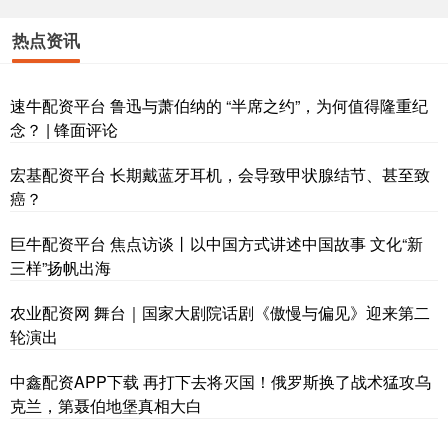
热点资讯
速牛配资平台 鲁迅与萧伯纳的 “半席之约”，为何值得隆重纪
念？ | 锋面评论
宏基配资平台 长期戴蓝牙耳机，会导致甲状腺结节、甚至致
癌？
巨牛配资平台 焦点访谈丨以中国方式讲述中国故事 文化“新
三样”扬帆出海
农业配资网 舞台｜国家大剧院话剧《傲慢与偏见》迎来第二
轮演出
中鑫配资APP下载 再打下去将灭国！俄罗斯换了战术猛攻乌
克兰，第聂伯地堡真相大白