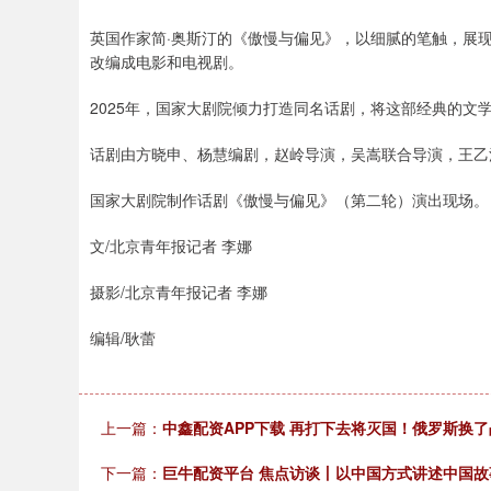
英国作家简·奥斯汀的《傲慢与偏见》，以细腻的笔触，展
改编成电影和电视剧。
2025年，国家大剧院倾力打造同名话剧，将这部经典的文
话剧由方晓申、杨慧编剧，赵岭导演，吴嵩联合导演，王乙
国家大剧院制作话剧《傲慢与偏见》（第二轮）演出现场。
文/北京青年报记者 李娜
摄影/北京青年报记者 李娜
编辑/耿蕾
上一篇：
中鑫配资APP下载 再打下去将灭国！俄罗斯换
下一篇：
巨牛配资平台 焦点访谈丨以中国方式讲述中国故事