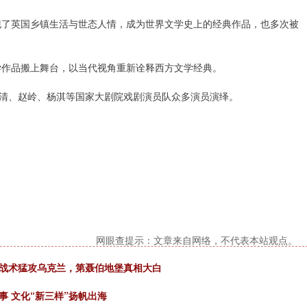
现了英国乡镇生活与世态人情，成为世界文学史上的经典作品，也多次被
学作品搬上舞台，以当代视角重新诠释西方文学经典。
清、赵岭、杨淇等国家大剧院戏剧演员队众多演员演绎。
网眼查提示：文章来自网络，不代表本站观点。
了战术猛攻乌克兰，第聂伯地堡真相大白
 文化“新三样”扬帆出海