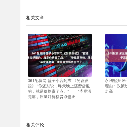
相关文章
361配资网 盛子小容阿杰 《另辟蹊
永利配资 
径》 “你还别说，昨天晚上还蛮舒服
理由：政策
的，就是价格贵了点。” “毕竟漂
走高
亮嘛，质量好价格贵点也正
相关评论