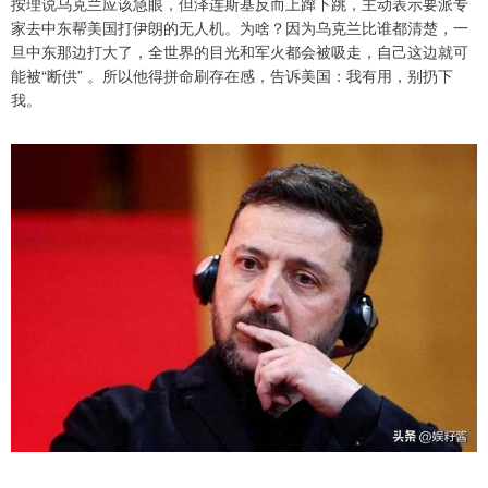
按理说乌克兰应该急眼，但泽连斯基反而上蹿下跳，主动表示要派专
家去中东帮美国打伊朗的无人机。为啥？因为乌克兰比谁都清楚，一
旦中东那边打大了，全世界的目光和军火都会被吸走，自己这边就可
能被“断供” 。所以他得拼命刷存在感，告诉美国：我有用，别扔下
我。