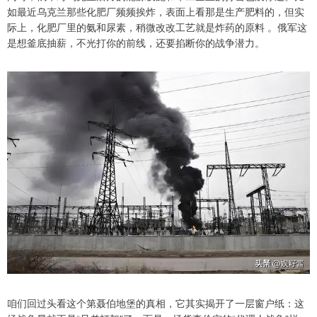
如最近乌克兰那些化肥厂频频挨炸，表面上看那是生产肥料的，但实
际上，化肥厂里的氨和尿素，稍微改改工艺就是炸药的原料 。俄军这
是想釜底抽薪，不光打你的前线，还要掐断你的战争潜力。
咱们回过头看这个第聂伯地堡的真相，它其实揭开了一层窗户纸：这