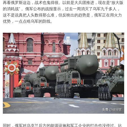
再看俄罗斯这边，战术也鬼得很。以前是大兵团推进，现在是“放大版
的消耗战” 。俄军公布的战报显示，过去一周消灭了乌军九千多人，
这不是说真把人头数得那么准，但反映出的趋势是，俄军正在用火力
优势，一点点啃乌军的防线。
同时，俄军对乌克兰后方的能源设施和军工企业的打击也没停过。比