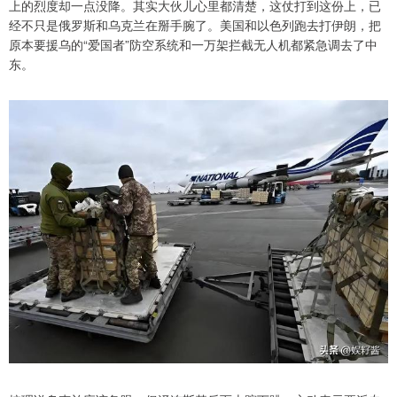
上的烈度却一点没降。其实大伙儿心里都清楚，这仗打到这份上，已
经不只是俄罗斯和乌克兰在掰手腕了。美国和以色列跑去打伊朗，把
原本要援乌的“爱国者”防空系统和一万架拦截无人机都紧急调去了中
东。