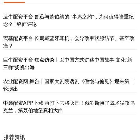
速牛配资平台 鲁迅与萧伯纳的 “半席之约”，为何值得隆重纪
念？ | 锋面评论
宏基配资平台 长期戴蓝牙耳机，会导致甲状腺结节、甚至致
癌？
巨牛配资平台 焦点访谈丨以中国方式讲述中国故事 文化“新
三样”扬帆出海
农业配资网 舞台｜国家大剧院话剧《傲慢与偏见》迎来第二
轮演出
中鑫配资APP下载 再打下去将灭国！俄罗斯换了战术猛攻乌
克兰，第聂伯地堡真相大白
推荐资讯