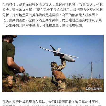
以前打仗，是前面侦察兵看到敌人，拿起步话机喊：“发现敌人，坐标
多少，请求炮火支援！”现在完全不是这么玩了。根据俄方缴获的资料
分析，这个地堡里的操作流程是这样的：乌军的侦察无人机在天上
飞，拍到的画面不是由前线士兵来判断，而是通过星链实时传到了几
千公里外的北约军事基地，可能在波兰，也可能在德国。
那边的超级计算机里有AI算法，专门盯着画面看：这里草皮被压过，