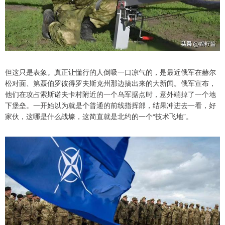
但这只是表象。真正让懂行的人倒吸一口凉气的，是最近俄军在赫尔
松对面、第聂伯罗彼得罗夫斯克州那边搞出来的大新闻。俄军宣布，
他们在攻占索斯诺夫卡村附近的一个乌军据点时，意外端掉了一个地
下堡垒。一开始以为就是个普通的前线指挥部，结果冲进去一看，好
家伙，这哪是什么战壕，这简直就是北约的一个“技术飞地”。