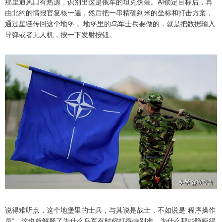
那里通风口有热源，识别出这是俄军的坦克伪装。AI锁定目标后，再
由北约的情报官复核一遍，然后把一串精确到米的坐标和打击方案，
通过星链传回这个地堡 。地堡里的乌军士兵要做的，就是把数据输入
导弹或者无人机，按一下发射按钮。
说得难听点，这个地堡里的士兵，与其说是战士，不如说是“程序操作
员”。这也就解释了为什么乌军有时候打得特别准，为什么那些隐蔽得