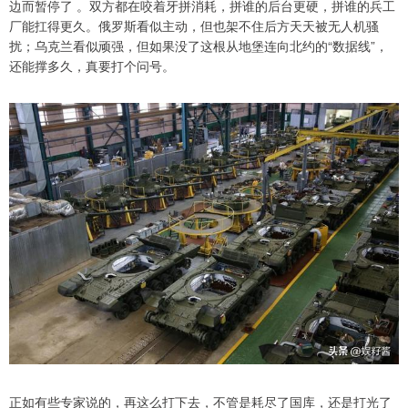
边而暂停了 。双方都在咬着牙拼消耗，拼谁的后台更硬，拼谁的兵工
厂能扛得更久。俄罗斯看似主动，但也架不住后方天天被无人机骚
扰；乌克兰看似顽强，但如果没了这根从地堡连向北约的“数据线”，
还能撑多久，真要打个问号。
正如有些专家说的，再这么打下去，不管是耗尽了国库，还是打光了