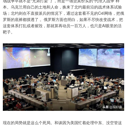
场战争早就不是“兄弟打架”了，而是一场货真价实的“代理人战争”样
本。乌克兰用自己的土地和人命，换来了北约最前沿的战术体系试验
场；北约则在不直接派兵的情况下，通过这套看不见的C4I网络，把俄
罗斯的底裤都摸透了 。俄罗斯方面也明白，如果不尽快改变战术，把
这套体系打乱或者摧毁，那就算再动员一百万人，也只是AI眼里的活
靶子。
现在的局势就是这么个死局。和谈因为美国忙着处理中东、没空管这