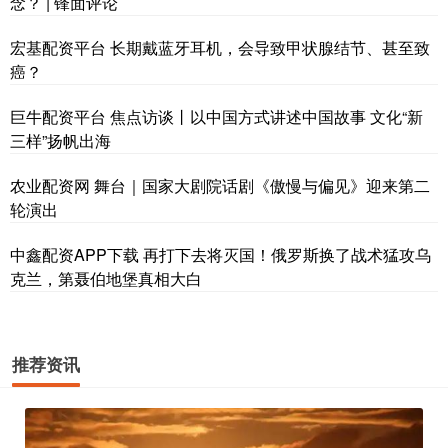
念？ | 锋面评论
宏基配资平台 长期戴蓝牙耳机，会导致甲状腺结节、甚至致
癌？
巨牛配资平台 焦点访谈丨以中国方式讲述中国故事 文化“新
三样”扬帆出海
农业配资网 舞台｜国家大剧院话剧《傲慢与偏见》迎来第二
轮演出
中鑫配资APP下载 再打下去将灭国！俄罗斯换了战术猛攻乌
克兰，第聂伯地堡真相大白
推荐资讯