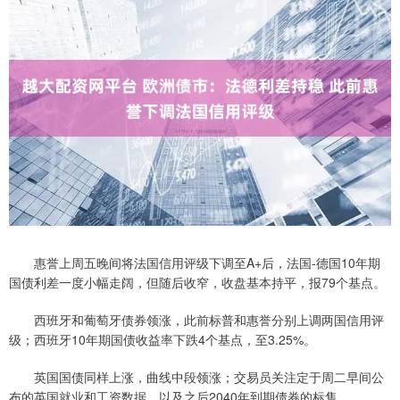
惠誉上周五晚间将法国信用评级下调至A+后，法国-德国10年期
国债利差一度小幅走阔，但随后收窄，收盘基本持平，报79个基点。
西班牙和葡萄牙债券领涨，此前标普和惠誉分别上调两国信用评
级；西班牙10年期国债收益率下跌4个基点，至3.25%。
英国国债同样上涨，曲线中段领涨；交易员关注定于周二早间公
布的英国就业和工资数据，以及之后2040年到期债券的标售。