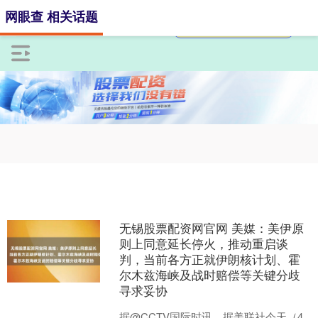
网眼查 相关话题
无锡股票配资网官网 美媒：美伊原
则上同意延长停火，推动重启谈
判，当前各方正就伊朗核计划、霍
尔木兹海峡及战时赔偿等关键分歧
寻求妥协
据@CCTV国际时讯，据美联社今天（4