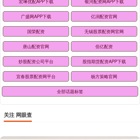
宏琳优配APP下载
银河配资网APP下载
广盛网APP下载
亿润配资官网
国荣配资
无锡股票配资网官网
唐山配资官网
佰亿配资
炒股配资公司平台
股指期货配资APP下载
宜春股票配资网平台
杨方策略官网
全部话题标签
关注 网眼查