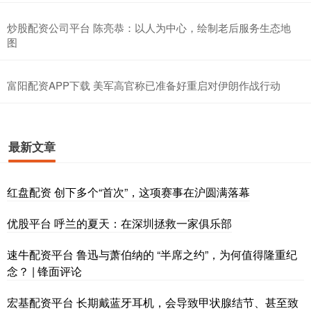
炒股配资公司平台 陈亮恭：以人为中心，绘制老后服务生态地
图
富阳配资APP下载 美军高官称已准备好重启对伊朗作战行动
最新文章
红盘配资 创下多个“首次”，这项赛事在沪圆满落幕
优股平台 呼兰的夏天：在深圳拯救一家俱乐部
速牛配资平台 鲁迅与萧伯纳的 “半席之约”，为何值得隆重纪
念？ | 锋面评论
宏基配资平台 长期戴蓝牙耳机，会导致甲状腺结节、甚至致