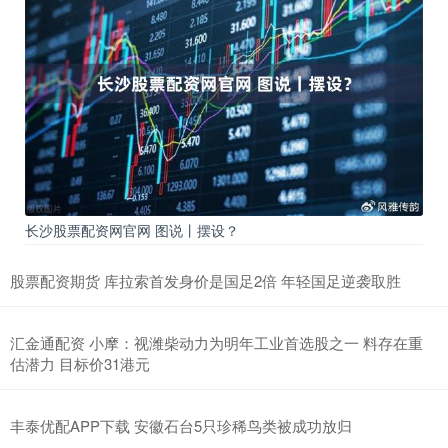
长沙股票配资网官网 图说丨摆设？
股票配资期货 库拉索首发身价是国足2倍 年轻国足逆袭取胜
汇金通配资 小摩：视潍柴动力为明年工业首选股之一 料存在重
估潜力 目标价31港元
丰泰优配APP下载 安徽石台5只珍稀鸟类被成功放归