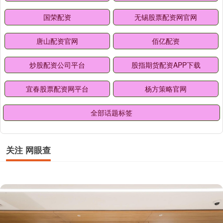
国荣配资
无锡股票配资网官网
唐山配资官网
佰亿配资
炒股配资公司平台
股指期货配资APP下载
宜春股票配资网平台
杨方策略官网
全部话题标签
关注 网眼查