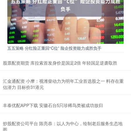
五五策略 分红险正重回“C位” 险企投资能力成胜负手
股票配资期货 库拉索首发身价是国足2倍 年轻国足逆袭取胜
汇金通配资 小摩：视潍柴动力为明年工业首选股之一 料存在重
估潜力 目标价31港元
丰泰优配APP下载 安徽石台5只珍稀鸟类被成功放归
炒股配资公司平台 陈亮恭：以人为中心，绘制老后服务生态地
图