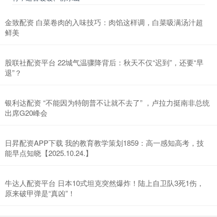
金致配资 白菜卷肉的入味技巧：肉馅这样调，白菜吸满汤汁超
鲜美
股联社配资平台 22城气温骤降背后：秋天不仅“迟到”，还要“早
退”？
银利达配资 “不能因为特朗普不让就不去了” ，卢拉力挺南非总统
出席G20峰会
日昇配资APP下载 我的教育教学策划1859：高一感知高考，技
能早点知晓【2025.10.24.】
牛达人配资平台 日本10式坦克突然爆炸！陆上自卫队3死1伤，
原来破甲弹是“真凶”！