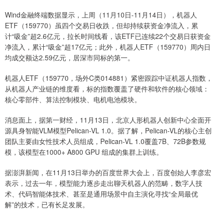
Wind金融终端数据显示，上周（11月10日-11月14日），机器人
ETF（159770）虽四个交易日收跌，但却持续获资金净流入，累
计“吸金”超2.6亿元，拉长时间线看，该ETF已连续22个交易日获资金
净流入，累计“吸金”超17亿元；此外，机器人ETF（159770）周内日
均成交额达2.59亿元，居深市同标的第一。
机器人ETF（159770，场外C类014881）紧密跟踪中证机器人指数，
从机器人产业链的维度看，标的指数覆盖了硬件和软件的核心领域：
核心零部件、算法控制模块、电机电池模块。
消息面上，据第一财经，11月13日，北京人形机器人创新中心全面开
源具身智能VLM模型Pelican-VL 1.0。据了解，Pelican-VL的核心主创
团队主要由女性技术人员组成，Pelican-VL 1.0覆盖7B、72B参数规
模，该模型在1000+ A800 GPU 组成的集群上训练。
据澎湃新闻，在11月13日举办的百度世界大会上，百度创始人李彦宏
表示，过去一年，模型能力逐步走出聊天机器人的范畴，数字人技
术、代码智能体技术、甚至是通用场景中自主演化寻找“全局最优
解”的技术，已有长足发展。