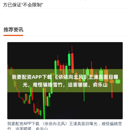
方已保证“不会限制”
推荐资讯
我要配资APP下载 《依依向北风》王潇真面目曝光，难怪骗婚雪
竹，迫害暖暖、俞乐山