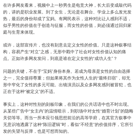
在许多网友看来，视频中上一秒男生是电竞大神，长大后变成敲代码
的，讲的是职业发展。到了女生，无论是在舞台、学业上多么发光发
热，最后的身份却成了宝妈。有网民表示，这种对比让人感到不适，
似乎男性的价值在于创造与征服，而女性的价值，则必须通过回归家
庭与生育来体现。
或许，这部宣传片，也没有刻意去定义女性的价值。只是这种叙事结
构，容易产生“对立”之感，无形中戳中了社会对女性价值认知的痛
点。正如许多网友发问，到底是谁在定义女性的“成功人生”？
问题的关键，不在于“宝妈”身份本身。若成为母亲是女性的自由选择
之一，完全值得尊重；但如果将其作为女性人生的“最终归宿”，却无
形中窄化了女性的多元可能。出镜演员以及众多网友感到被冒犯，也
正在于这种“被定义”的不适。
事实上，这种对性别的刻板印象，在我们的公共话语中也不时出现。
从某些广告中“女主内”的温情暗示，到职场中对女性“婚育计划”的隐晦
关切等等。而当一所本应引领思想前沿的高等学府，在其官方叙事中
无意识地透露了这种“陈旧逻辑”时，看似“不经意”的价值排序，它所引
发的失望与反弹，也是可想而知的。