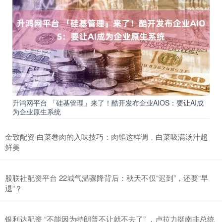
升鸿网平台 「硅基管理」来了！酷开发布企业AIOS：要让AI成
为企业原生系统
金致配资 白菜卷肉的入味技巧：肉馅这样调，白菜吸满汤汁超
鲜美
股联社配资平台 22城气温骤降背后：秋天不仅“迟到”，还要“早
退”？
银利达配资 “不能因为特朗普不让就不去了” ，卢拉力挺南非总统