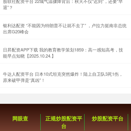
股联社配资平台 22城气温骤降背后：秋天不仅“迟到”，还要“早
退”？
银利达配资 “不能因为特朗普不让就不去了” ，卢拉力挺南非总统
出席G20峰会
日昇配资APP下载 我的教育教学策划1859：高一感知高考，技
能早点知晓【2025.10.24.】
牛达人配资平台 日本10式坦克突然爆炸！陆上自卫队3死1伤，
原来破甲弹是“真凶”！
网眼查
正规炒股配资平
炒股配资平台
台