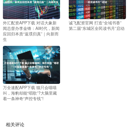
外汇配资APP下载 对话大象新
诚飞配资官网 打造“全域书香”
闻总督办李金锋：AI时代，新闻
第二届“东城区全民读书月”启动
应回归本质“返璞归真”｜向新而
生
万全速配APP下载 猫只会喵喵
叫，海豹却能“唱歌”?大脑里藏
着一条神奇“声控专线”!
相关评论