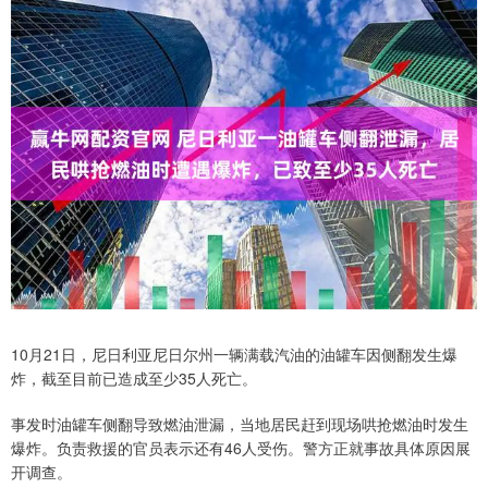
10月21日，尼日利亚尼日尔州一辆满载汽油的油罐车因侧翻发生爆
炸，截至目前已造成至少35人死亡。
事发时油罐车侧翻导致燃油泄漏，当地居民赶到现场哄抢燃油时发生
爆炸。负责救援的官员表示还有46人受伤。警方正就事故具体原因展
开调查。