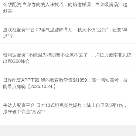
金致配资 白菜卷肉的入味技巧：肉馅这样调，白菜吸满汤汁超
鲜美
股联社配资平台 22城气温骤降背后：秋天不仅“迟到”，还要“早
退”？
银利达配资 “不能因为特朗普不让就不去了” ，卢拉力挺南非总统
出席G20峰会
日昇配资APP下载 我的教育教学策划1859：高一感知高考，技
能早点知晓【2025.10.24.】
牛达人配资平台 日本10式坦克突然爆炸！陆上自卫队3死1伤，
原来破甲弹是“真凶”！