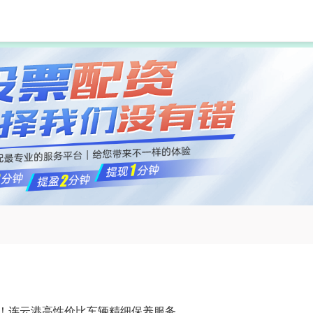
网眼查
正规炒股配资平台
测！连云港高性价比车辆精细保养服务