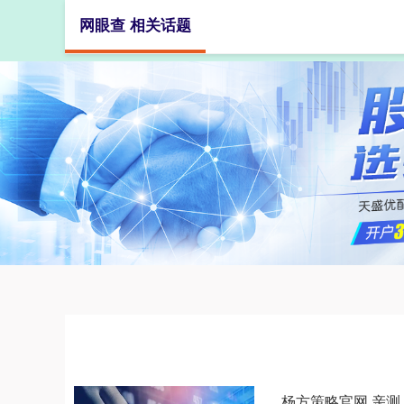
网眼查 相关话题
首页
杨方策略官网 亲