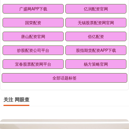
广盛网APP下载
亿润配资官网
国荣配资
无锡股票配资网官网
唐山配资官网
佰亿配资
炒股配资公司平台
股指期货配资APP下载
宜春股票配资网平台
杨方策略官网
全部话题标签
关注 网眼查