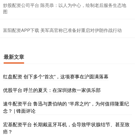
炒股配资公司平台 陈亮恭：以人为中心，绘制老后服务生态地
图
富阳配资APP下载 美军高官称已准备好重启对伊朗作战行动
最新文章
红盘配资 创下多个“首次”，这项赛事在沪圆满落幕
优股平台 呼兰的夏天：在深圳拯救一家俱乐部
速牛配资平台 鲁迅与萧伯纳的 “半席之约”，为何值得隆重纪
念？ | 锋面评论
宏基配资平台 长期戴蓝牙耳机，会导致甲状腺结节、甚至致
癌？