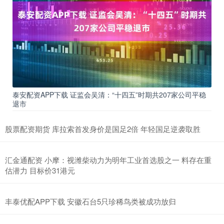
泰安配资APP下载 证监会吴清：“十四五”时期共207家公司平稳
退市
股票配资期货 库拉索首发身价是国足2倍 年轻国足逆袭取胜
汇金通配资 小摩：视潍柴动力为明年工业首选股之一 料存在重
估潜力 目标价31港元
丰泰优配APP下载 安徽石台5只珍稀鸟类被成功放归