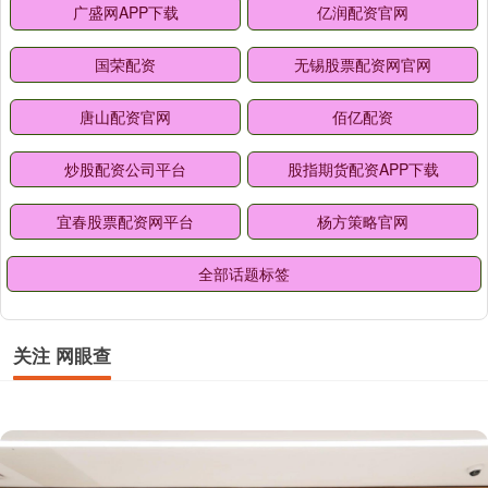
广盛网APP下载
亿润配资官网
国荣配资
无锡股票配资网官网
唐山配资官网
佰亿配资
炒股配资公司平台
股指期货配资APP下载
宜春股票配资网平台
杨方策略官网
全部话题标签
关注 网眼查