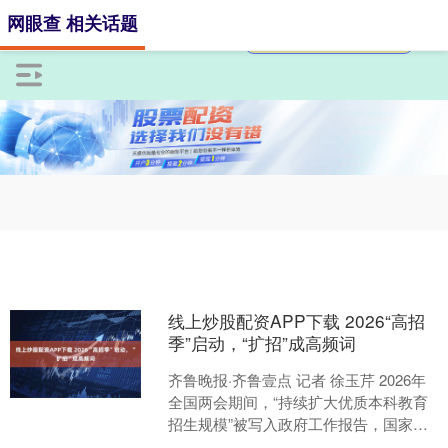
网眼查 相关话题
线上炒股配资APP下载 2026“高招
季”启动，“扩招”成高频词
齐鲁晚报·齐鲁壹点 记者 徐玉芹 2026年
全国两会期间，“持续扩大优质本科教育
招生规模”被写入政府工作报告，国家发
展改革委明确，“十五五”时期支持“双一