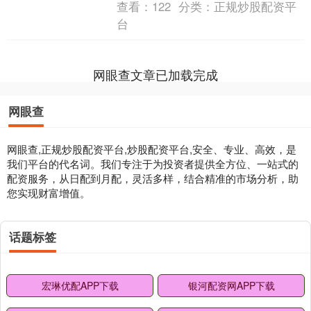
查看：
122
分类：
正规炒股配资平
流”高....
台
网眼查文章已加载完成
网眼查
网眼查,正规炒股配资平台,炒股配资平台,安全、专业、高效，是
我们平台的代名词。我们专注于为投资者提供全方位、一站式的
配资服务，从日配到月配，灵活多样，结合精准的市场分析，助
您实现财富增值。
话题标签
宏琳优配APP下载
银河配资网APP下载